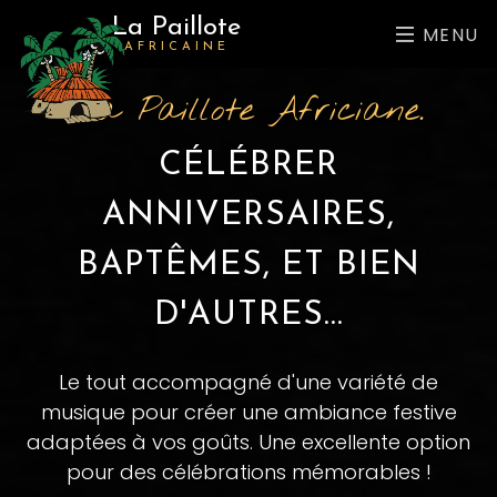
La Paillote
MENU
AFRICAINE
La Paillote Africiane.
La Paillote Africaine
CÉLÉBRER
VUE IMPRENABLE SUR LA
ANNIVERSAIRES,
VILLE DE HUY !
BAPTÊMES, ET BIEN
D'AUTRES...
Offre un cadre accueillant et une cuisine
variée pour satisfaire tous les convives,
profitez de moments conviviaux et savoureux !
Le tout accompagné d'une variété de
musique pour créer une ambiance festive
adaptées à vos goûts. Une excellente option
pour des célébrations mémorables !